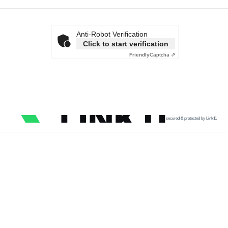
Anti-Robot Verification
Click to start verification
Friendly
Captcha ⇗
secured & protected by Link11