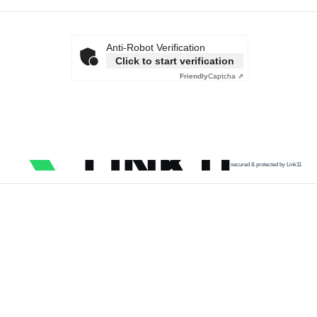
Anti-Robot Verification
Click to start verification
Friendly
Captcha ⇗
secured & protected by Link11