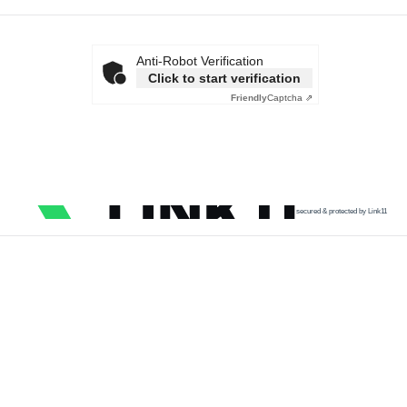
Anti-Robot Verification
Click to start verification
Friendly
Captcha ⇗
secured & protected by Link11